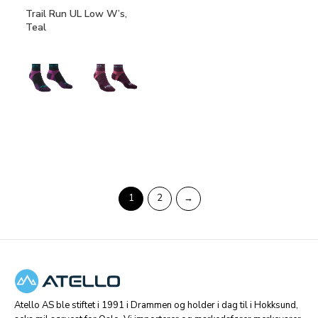
Trail Run UL Low W’s,
Teal
1
2
→
Atello AS ble stiftet i 1991 i Drammen og holder i dag til i Hokksund,