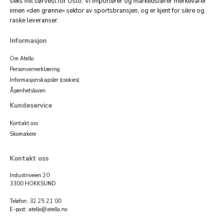
seks mil sørvest for Oslo. Vi importerer og markedsfører merkevarer
innen «den grønne» sektor av sportsbransjen, og er kjent for sikre og
raske leveranser.
Informasjon
Om Atello
Personvernerklæring
Informasjonskapsler (cookies)
Åpenhetsloven
Kundeservice
Kontakt oss
Skomakere
Kontakt oss
Industriveien 20
3300 HOKKSUND
Telefon: 32 25 21 00
E-post: atello@atello.no