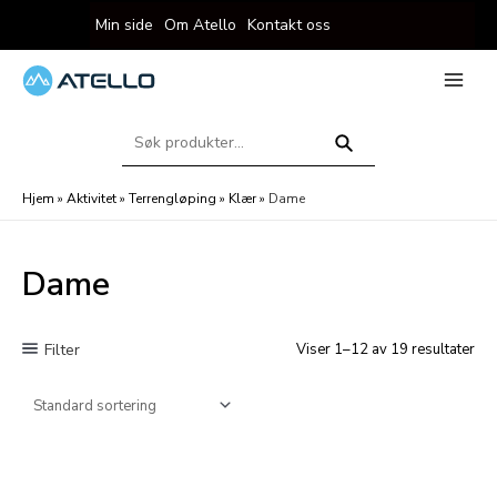
Hopp
Min side
Om Atello
Kontakt oss
rett
til
innholdet
eksler
Main
Menu
Søk
eksler
etter:
Søk
Hjem
»
Aktivitet
»
Terrengløping
»
Klær
»
Dame
Dame
Filter
Viser 1–12 av 19 resultater
eksler
eksler