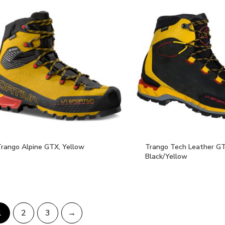
Trango Alpine GTX, Yellow
Trango Tech Leather GT
Black/Yellow
1
2
3
→