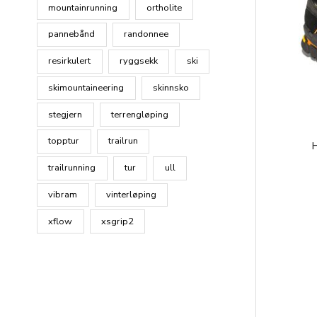
mountainrunning
ortholite
pannebånd
randonnee
resirkulert
ryggsekk
ski
skimountaineering
skinnsko
stegjern
terrengløping
topptur
trailrun
trailrunning
tur
ull
vibram
vinterløping
xflow
xsgrip2