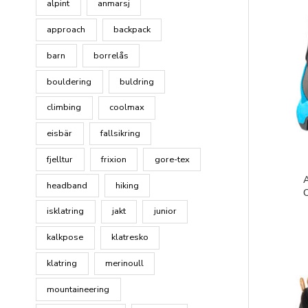
alpint
anmarsj
approach
backpack
barn
borrelås
bouldering
buldring
climbing
coolmax
eisbär
fallsikring
fjelltur
frixion
gore-tex
headband
hiking
isklatring
jakt
junior
kalkpose
klatresko
klatring
merinoull
mountaineering