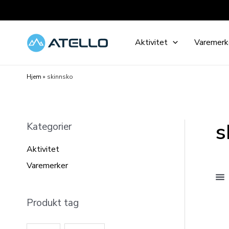
Hopp
rett
til
Aktivitet
Varemerk
innholdet
Hjem
»
skinnsko
s
Kategorier
Aktivitet
Varemerker
Produkt tag