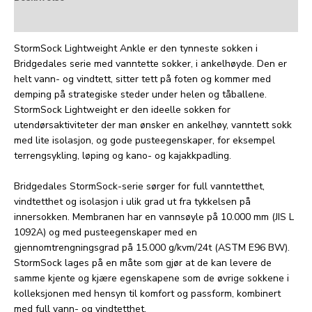
Tilleggsinformasjon
StormSock Lightweight Ankle er den tynneste sokken i
Bridgedales serie med vanntette sokker, i ankelhøyde. Den er
helt vann- og vindtett, sitter tett på foten og kommer med
demping på strategiske steder under helen og tåballene.
StormSock Lightweight er den ideelle sokken for
utendørsaktiviteter der man ønsker en ankelhøy, vanntett sokk
med lite isolasjon, og gode pusteegenskaper, for eksempel
terrengsykling, løping og kano- og kajakkpadling.
Bridgedales StormSock-serie sørger for full vanntetthet,
vindtetthet og isolasjon i ulik grad ut fra tykkelsen på
innersokken. Membranen har en vannsøyle på 10.000 mm (JIS L
1092A) og med pusteegenskaper med en
gjennomtrengningsgrad på 15.000 g/kvm/24t (ASTM E96 BW).
StormSock lages på en måte som gjør at de kan levere de
samme kjente og kjære egenskapene som de øvrige sokkene i
kolleksjonen med hensyn til komfort og passform, kombinert
med full vann- og vindtetthet.