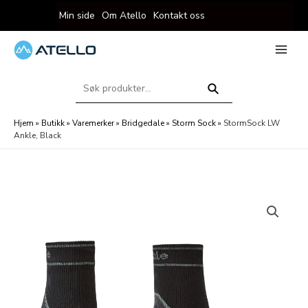
Hopp
Min side
Om Atello
Kontakt oss
rett
til
innholdet
eksler
Main
Menu
Søk
eksler
etter:
Søk
Hjem
»
Butikk
»
Varemerker
»
Bridgedale
»
Storm Sock
»
StormSock LW
Ankle, Black
eksler
eksler