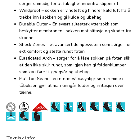
sørger samtidig for at fuktighet innenfra slipper ut.
Windproof – sokken er vindtett og hindrer kald luft fra å
trekke inn i sokken og gi kulde og ubehag.
Durable Outer – En svært slitesterk yttersokk som
beskytter membranen i sokken mot slitasje og skader fra
skoene.
Shock Zones – et avansert dempesystem som sørger for
økt komfort og støtte rundt foten.
Elasticated Arch – sørger for å låse sokken på foten slik
at den ikke sklir rundt, som igjen kan gi folder/klumper
som kan føre til gnagsår og ubehag.
Flat Toe Seam – en nærmest «usynlig» søm fremme i
tåboksen gjør at man unngår folder og irritasjon over
tærne.
Teknisk info: