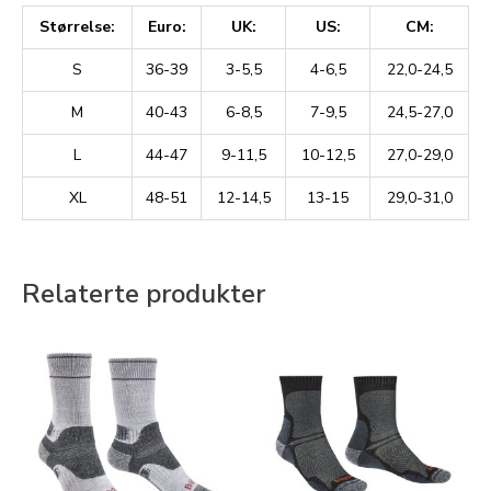
Størrelse:
Euro:
UK:
US:
CM:
S
36-39
3-5,5
4-6,5
22,0-24,5
M
40-43
6-8,5
7-9,5
24,5-27,0
L
44-47
9-11,5
10-12,5
27,0-29,0
XL
48-51
12-14,5
13-15
29,0-31,0
Relaterte produkter