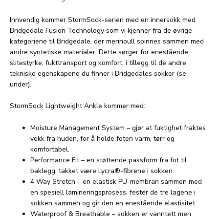
Innvendig kommer StormSock-serien med en innersokk med
Bridgedale Fusion Technology som vi kjenner fra de øvrige
kategoriene til Bridgedale, der merinoull spinnes sammen med
andre syntetiske materialer. Dette sørger for enestående
slitestyrke, fukttransport og komfort, i tillegg til de andre
tekniske egenskapene du finner i Bridgedales sokker (se
under).
StormSock Lightweight Ankle kommer med:
Moisture Management System – gjør at fuktighet fraktes
vekk fra huden, for å holde foten varm, tørr og
komfortabel.
Performance Fit – en støttende passform fra fot til
baklegg, takket være Lycra®-fibrene i sokken.
4 Way Stretch – en elastisk PU-membran sammen med
en spesiell lamineringsprosess, fester de tre lagene i
sokken sammen og gir den en enestående elastisitet.
Waterproof & Breathable – sokken er vanntett men