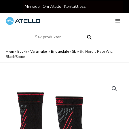
Hopp
Min side
Om Atello
Kontakt oss
rett
til
innholdet
eksler
Main
Menu
Søk
eksler
etter:
Søk
Hjem
»
Butikk
»
Varemerker
»
Bridgedale
»
Ski
»
Ski Nordic Race W’s,
Black/Stone
eksler
eksler