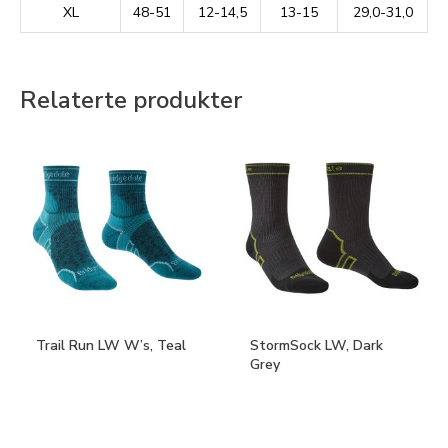
XL
48-51
12-14,5
13-15
29,0-31,0
Relaterte produkter
Trail Run LW W’s, Teal
StormSock LW, Dark
Grey