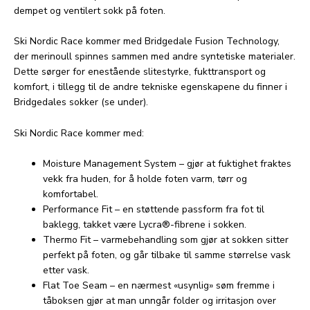
dempet og ventilert sokk på foten.
Ski Nordic Race kommer med Bridgedale Fusion Technology,
der merinoull spinnes sammen med andre syntetiske materialer.
Dette sørger for enestående slitestyrke, fukttransport og
komfort, i tillegg til de andre tekniske egenskapene du finner i
Bridgedales sokker (se under).
Ski Nordic Race kommer med:
Moisture Management System – gjør at fuktighet fraktes
vekk fra huden, for å holde foten varm, tørr og
komfortabel.
Performance Fit – en støttende passform fra fot til
baklegg, takket være Lycra®-fibrene i sokken.
Thermo Fit – varmebehandling som gjør at sokken sitter
perfekt på foten, og går tilbake til samme størrelse vask
etter vask.
Flat Toe Seam – en nærmest «usynlig» søm fremme i
tåboksen gjør at man unngår folder og irritasjon over