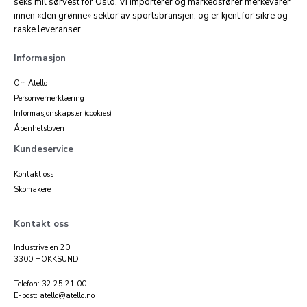
seks mil sørvest for Oslo. Vi importerer og markedsfører merkevarer
innen «den grønne» sektor av sportsbransjen, og er kjent for sikre og
raske leveranser.
Informasjon
Om Atello
Personvernerklæring
Informasjonskapsler (cookies)
Åpenhetsloven
Kundeservice
Kontakt oss
Skomakere
Kontakt oss
Industriveien 20
3300 HOKKSUND
Telefon: 32 25 21 00
E-post: atello@atello.no