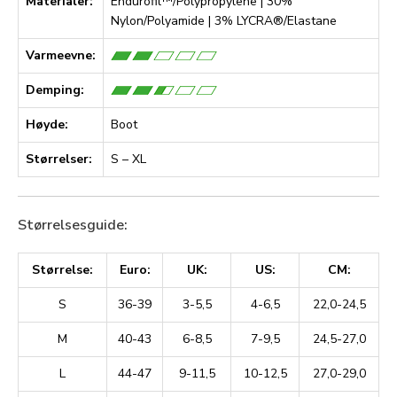
Materialer:
Endurofil™/Polypropylene | 30%
Nylon/Polyamide | 3% LYCRA®/Elastane
Varmeevne:
Demping:
Høyde:
Boot
Størrelser:
S – XL
Størrelsesguide:
Størrelse:
Euro:
UK:
US:
CM:
S
36-39
3-5,5
4-6,5
22,0-24,5
M
40-43
6-8,5
7-9,5
24,5-27,0
L
44-47
9-11,5
10-12,5
27,0-29,0