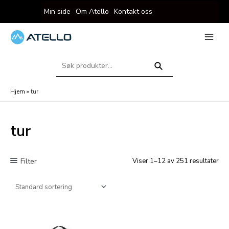
Hopp
Min side
Om Atello
Kontakt oss
rett
til
innholdet
eksler
Main
Menu
Søk
eksler
etter:
Søk
Hjem
»
tur
tur
Filter
Viser 1–12 av 251 resultater
eksler
eksler