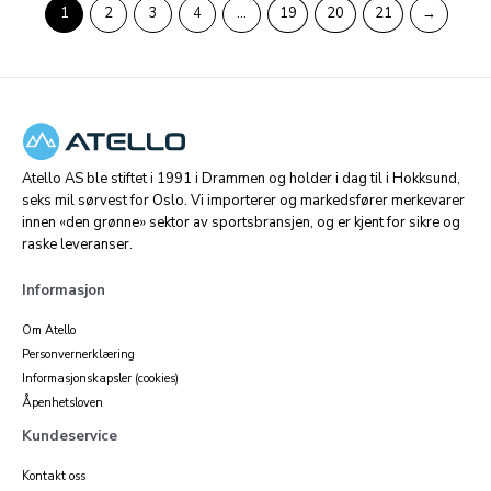
1
2
3
4
…
19
20
21
→
Atello AS ble stiftet i 1991 i Drammen og holder i dag til i Hokksund,
seks mil sørvest for Oslo. Vi importerer og markedsfører merkevarer
innen «den grønne» sektor av sportsbransjen, og er kjent for sikre og
raske leveranser.
Informasjon
Om Atello
Personvernerklæring
Informasjonskapsler (cookies)
Åpenhetsloven
Kundeservice
Kontakt oss