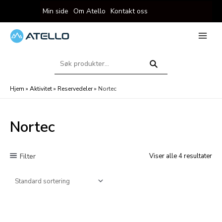
Hopp
Min side
Om Atello
Kontakt oss
rett
til
innholdet
eksler
Main
Menu
Søk
eksler
etter:
Søk
Hjem
»
Aktivitet
»
Reservedeler
»
Nortec
Nortec
Filter
Viser alle 4 resultater
eksler
eksler