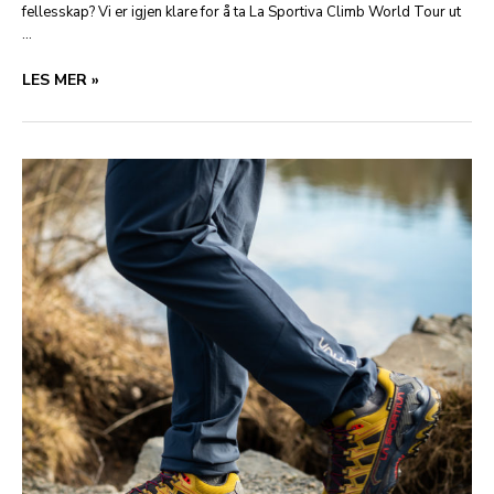
fellesskap? Vi er igjen klare for å ta La Sportiva Climb World Tour ut
…
LA
LES MER »
SPORTIVA
CLIMB
WORLD
TOUR
–
KICK
OFF:
BLI
MED
PÅ
ÅRETS
STORE
KLATREOPPLEVELSE!