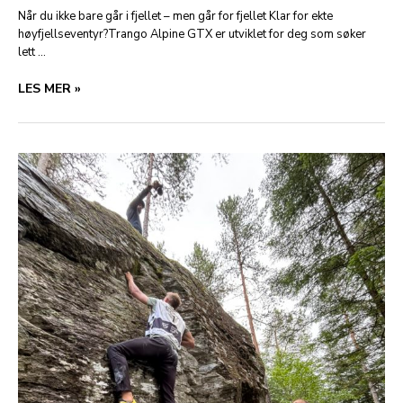
Når du ikke bare går i fjellet – men går for fjellet Klar for ekte
høyfjellseventyr?Trango Alpine GTX er utviklet for deg som søker
lett …
TRANGO
LES MER »
ALPINE
GTX