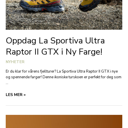
Oppdag La Sportiva Ultra
Raptor II GTX i Ny Farge!
NYHETER
Er du klar for vårens fjellturer? La Sportiva Ultra Raptor II GTX i nye
og spennende farger! Denne ikoniske turskoen er perfekt for deg som
…
OPPDAG
LES MER »
LA
SPORTIVA
ULTRA
RAPTOR
II