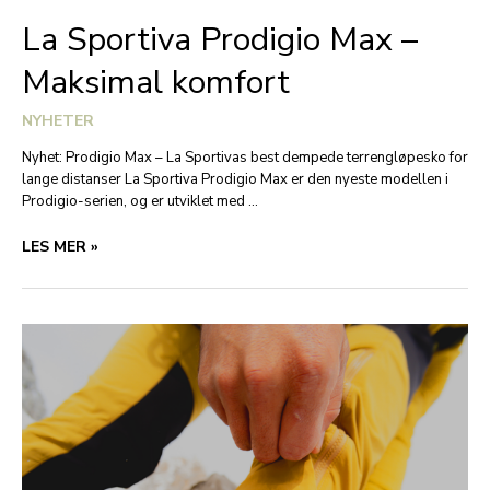
La Sportiva Prodigio Max –
Maksimal komfort
NYHETER
Nyhet: Prodigio Max – La Sportivas best dempede terrengløpesko for
lange distanser La Sportiva Prodigio Max er den nyeste modellen i
Prodigio-serien, og er utviklet med …
LA
LES MER »
SPORTIVA
PRODIGIO
MAX
–
MAKSIMAL
KOMFORT