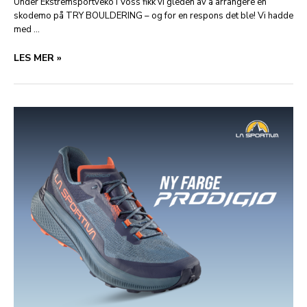
Under Ekstremsportveko i Voss fikk vi gleden av å arrangere en
skodemo på TRY BOULDERING – og for en respons det ble! Vi hadde
med …
TAKK
LES MER »
FOR
ALLE
TESTINGER,
TILBAKEMELDINGER
OG
GUMMISÅLER
I
BEVEGELSE