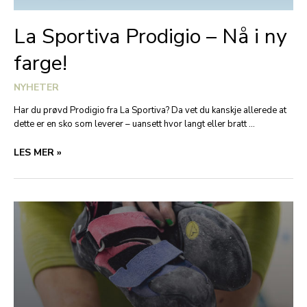
La Sportiva Prodigio – Nå i ny
farge!
NYHETER
Har du prøvd Prodigio fra La Sportiva? Da vet du kanskje allerede at
dette er en sko som leverer – uansett hvor langt eller bratt …
LA
LES MER »
SPORTIVA
PRODIGIO
–
NÅ
I
NY
FARGE!