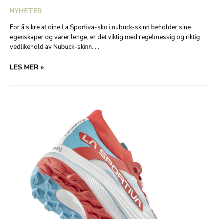
NYHETER
For å sikre at dine La Sportiva-sko i nubuck-skinn beholder sine
egenskaper og varer lenge, er det viktig med regelmessig og riktig
vedlikehold av Nubuck-skinn. …
VEDLIKEHOLD
LES MER »
AV
NUBUCK-
SKINN