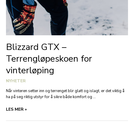
Blizzard GTX –
Terrengløpeskoen for
vinterløping
NYHETER
Når vinteren setter inn og terrenget blir glatt og islagt, er det viktig å
ha på seg riktig utstyr for å sikre både komfort og …
BLIZZARD
LES MER »
GTX
–
TERRENGLØPESKOEN