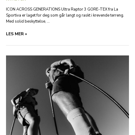
ICON ACROSS GENERATIONS Ultra Raptor 3 GORE-TEX fra La
Sportiva er laget for deg som går langt og raskt i krevende terreng.
Med solid beskyttelse, …
ULTRA
LES MER »
RAPTOR
3
GTX