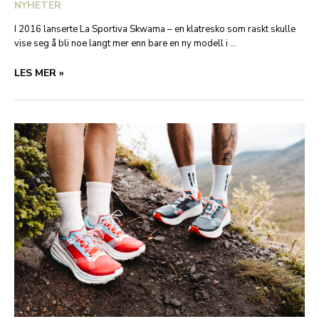
NYHETER
I 2016 lanserte La Sportiva Skwama – en klatresko som raskt skulle
vise seg å bli noe langt mer enn bare en ny modell i …
SKWAMA
LES MER »
10-
ÅRSJUBILEUM:
VERTIKAL
FRIHET