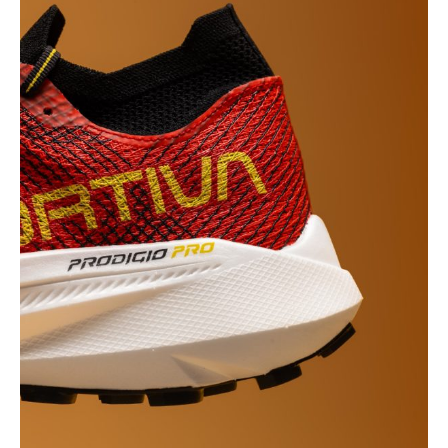
GTX
I
NY
FARGE!