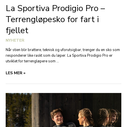
La Sportiva Prodigio Pro –
Terrengløpesko for fart i
fjellet
NYHETER
Når stien blir brattere, teknisk og uforutsigbar, trenger du en sko som
responderer like raskt som du løper. La Sportiva Prodigio Pro er
utviklet for terrengløpere som …
LA
LES MER »
SPORTIVA
PRODIGIO
PRO
–
TERRENGLØPESKO
FOR
FART
I