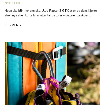
NYHETER
Noen sko blir mer enn sko. Ultra Raptor 3 GTX er en av dem. Kjente
stier, nye stier, korte turer eller lange turer – dette er turskoen …
ULTRA
LES MER »
RAPTOR
3
GTX
–
ICON
ACROSS
GENERATIONS