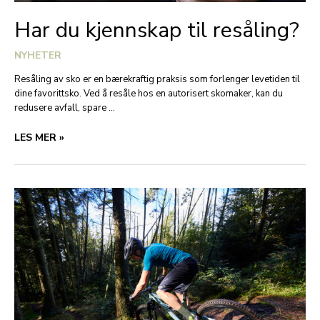
Har du kjennskap til resåling?
NYHETER
Resåling av sko er en bærekraftig praksis som forlenger levetiden til
dine favorittsko. Ved å resåle hos en autorisert skomaker, kan du
redusere avfall, spare …
HAR
LES MER »
DU
KJENNSKAP
TIL
RESÅLING?