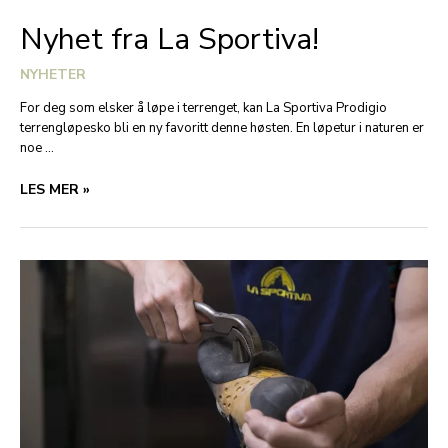
FOR
Nyhet fra La Sportiva!
OG
AV
NYHETER
KVINNELIGE
LØPERE
For deg som elsker å løpe i terrenget, kan La Sportiva Prodigio
terrengløpesko bli en ny favoritt denne høsten. En løpetur i naturen er
noe …
NYHET
LES MER »
FRA
LA
SPORTIVA!