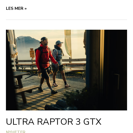
BRIDGEDALE
LES MER »
SKI
HEAVYWEIGHT
ULTRA RAPTOR 3 GTX
NYHETER