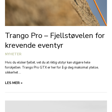
Trango Pro – Fjellstøvelen for
krevende eventyr
NYHETER
Hvis du elsker fjellet, vet du at riktig utstyr kan utgjøre hele
forskjellen. Trango Pro GTX er her for å gi deg maksimal ytelse,
sikkerhet …
TRANGO
LES MER »
PRO
–
FJELLSTØVELEN
FOR
KREVENDE