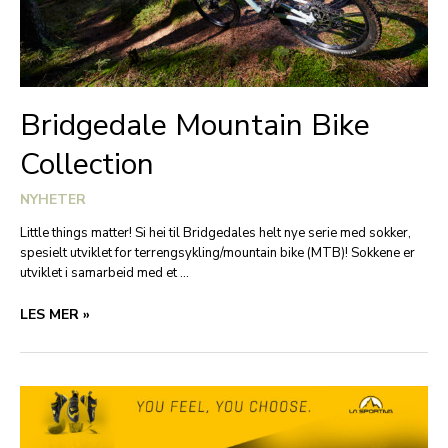
Bridgedale Mountain Bike
Collection
NYHETER
Little things matter! Si hei til Bridgedales helt nye serie med sokker,
spesielt utviklet for terrengsykling/mountain bike (MTB)! Sokkene er
utviklet i samarbeid med et …
BRIDGEDALE
LES MER »
MOUNTAIN
BIKE
COLLECTION