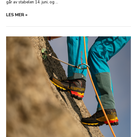
går av stabelen 14. juni, og …
BESSEGGLØPET
LES MER »
2025
PÅMELDING
–
VI
ER
STOLT
HOVEDSPONSOR!