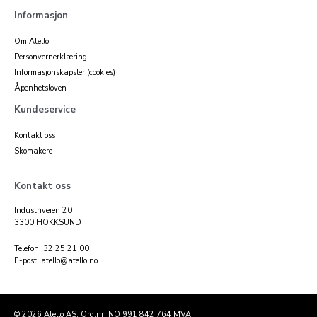
Informasjon
Om Atello
Personvernerklæring
Informasjonskapsler (cookies)
Åpenhetsloven
Kundeservice
Kontakt oss
Skomakere
Kontakt oss
Industriveien 20
3300 HOKKSUND
Telefon: 32 25 21 00
E-post: atello@atello.no
© 2026 Atello AS. Org.nr. NO 991 842 764 MVA