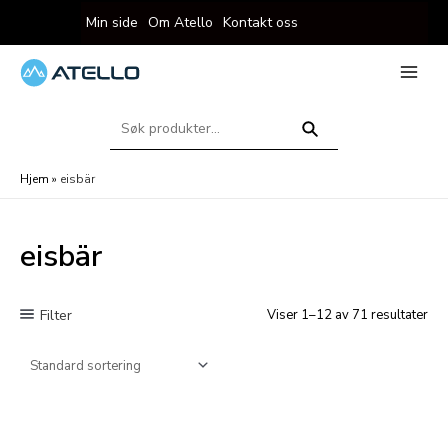
Hopp
Min side
Om Atello
Kontakt oss
rett
til
innholdet
eksler
Main
Menu
Søk
eksler
etter:
Søk
Hjem
»
eisbär
eisbär
Filter
Viser 1–12 av 71 resultater
eksler
eksler