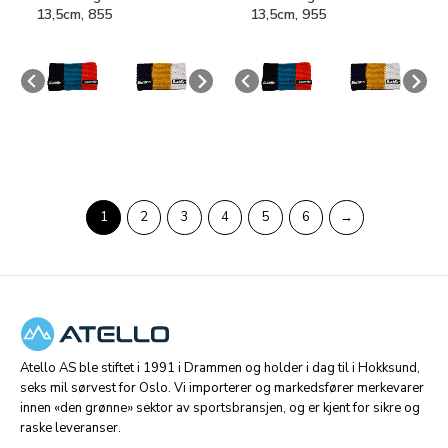
13,5cm, 855
13,5cm, 955
1
2
3
4
5
6
→
Atello AS ble stiftet i 1991 i Drammen og holder i dag til i Hokksund,
seks mil sørvest for Oslo. Vi importerer og markedsfører merkevarer
innen «den grønne» sektor av sportsbransjen, og er kjent for sikre og
raske leveranser.