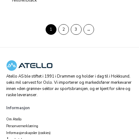
Yellow/Black
1
2
3
→
Atello AS ble stiftet i 1991 i Drammen og holder i dag til i Hokksund,
seks mil sørvest for Oslo. Vi importerer og markedsfører merkevarer
innen «den grønne» sektor av sportsbransjen, og er kjent for sikre og
raske leveranser.
Informasjon
Om Atello
Personvernerklæring
Informasjonskapsler (cookies)