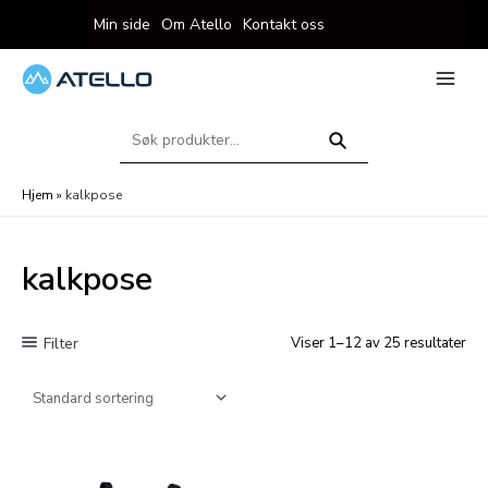
Hopp
Min side
Om Atello
Kontakt oss
rett
til
innholdet
eksler
Main
Menu
Søk
eksler
etter:
Søk
Hjem
»
kalkpose
kalkpose
Filter
Viser 1–12 av 25 resultater
eksler
eksler