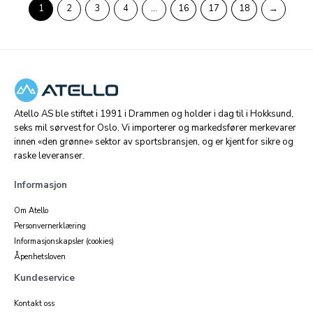
1
2
3
4
…
16
17
18
→
Atello AS ble stiftet i 1991 i Drammen og holder i dag til i Hokksund,
seks mil sørvest for Oslo. Vi importerer og markedsfører merkevarer
innen «den grønne» sektor av sportsbransjen, og er kjent for sikre og
raske leveranser.
Informasjon
Om Atello
Personvernerklæring
Informasjonskapsler (cookies)
Åpenhetsloven
Kundeservice
Kontakt oss