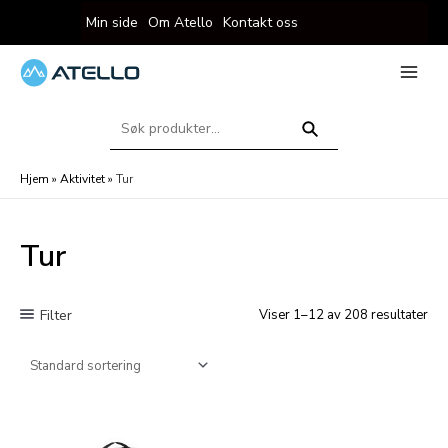
Hopp
Min side
Om Atello
Kontakt oss
rett
til
innholdet
eksler
Main
Menu
Søk
eksler
etter:
Søk
Hjem
»
Aktivitet
»
Tur
Tur
Filter
Viser 1–12 av 208 resultater
eksler
eksler