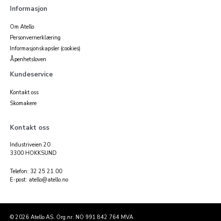
Informasjon
Om Atello
Personvernerklæring
Informasjonskapsler (cookies)
Åpenhetsloven
Kundeservice
Kontakt oss
Skomakere
Kontakt oss
Industriveien 20
3300 HOKKSUND
Telefon: 32 25 21 00
E-post: atello@atello.no
© 2026 Atello AS. Org.nr. NO 991 842 764 MVA