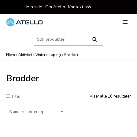
Hopp
Min side
Om Atello
Kontakt oss
rett
til
innholdet
eksler
Main
Menu
Søk
eksler
etter:
Søk
Hjem
»
Aktivitet
»
Vinter
»
Løping
»
Brodder
Brodder
Filter
Viser alle 10 resultater
eksler
eksler