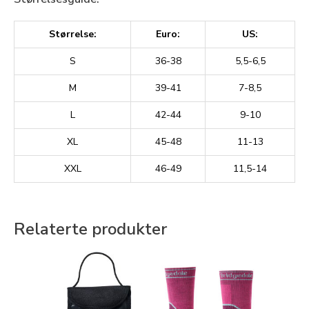
Størrelse:
Euro:
US:
S
36-38
5,5-6,5
M
39-41
7-8,5
L
42-44
9-10
XL
45-48
11-13
XXL
46-49
11,5-14
Relaterte produkter