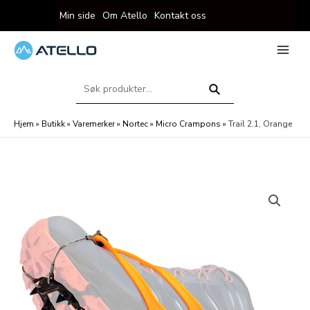
Hopp
Min side
Om Atello
Kontakt oss
rett
til
innholdet
eksler
Main
Menu
Søk
eksler
etter:
Søk
Hjem
»
Butikk
»
Varemerker
»
Nortec
»
Micro Crampons
»
Trail 2.1, Orange
eksler
eksler