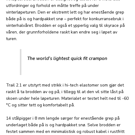
utfordringer og forhold en måtte treffe på under
vinterløpeturen. Den er ekstremt lett og har enestående grep
både på is og hardpakket snø – perfekt for konkurransebruk i
vinterhalvåret. Brodden er også et ypperlig valg til skyrace på
våren, der grunnforholdene raskt kan endre seg i løpet av
turen.
The world‘s lightest quick fit crampon
Trail 2.1 er utstyrt med strikk i hi-tech elastomer som gjør det
raskt å ta brodden av og på, i tillegg til at den vil sitte låst på
skoen under hele løpeturen. Materialet er testet helt ned til -60
°C og sitter tett og komfortabelt på.
14 stålpigger i 8 mm lengde sørger for enestående grep på
underlaget både på is og hardpakket snø. Selve brodden er
festet sammen med en minimalistisk og robust kabel i rustfritt