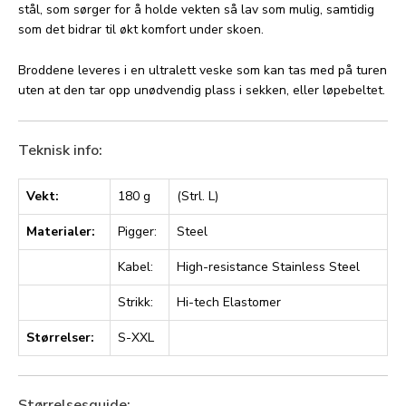
stål, som sørger for å holde vekten så lav som mulig, samtidig
som det bidrar til økt komfort under skoen.
Broddene leveres i en ultralett veske som kan tas med på turen
uten at den tar opp unødvendig plass i sekken, eller løpebeltet.
Teknisk info:
Vekt:
180 g
(Strl. L)
Materialer:
Pigger:
Steel
Kabel:
High-resistance Stainless Steel
Strikk:
Hi-tech Elastomer
Størrelser:
S-XXL
Størrelsesguide: