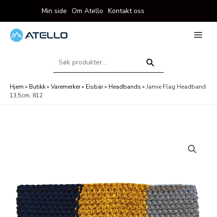
Hopp
Min side
Om Atello
Kontakt oss
rett
til
innholdet
eksler
Main
Menu
Søk
eksler
etter:
Søk
Hjem
»
Butikk
»
Varemerker
»
Eisbär
»
Headbands
»
Jamie Flag Headband
13,5cm, 812
eksler
eksler