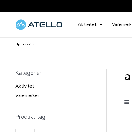
Hopp
rett
til
Aktivitet
Varemerk
innholdet
Hjem
»
arbeid
a
Kategorier
Aktivitet
Varemerker
Produkt tag