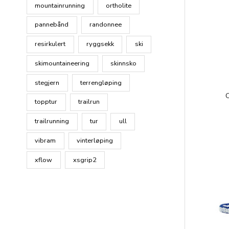
mountainrunning
ortholite
pannebånd
randonnee
resirkulert
ryggsekk
ski
skimountaineering
skinnsko
stegjern
terrengløping
C
topptur
trailrun
trailrunning
tur
ull
vibram
vinterløping
xflow
xsgrip2