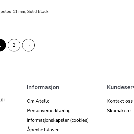
peleo 11 mm, Solid Black
1
2
→
Informasjon
Kundeser
l i
Om Atello
Kontakt oss
Personvernerklæring
Skomakere
Informasjonskapsler (cookies)
Åpenhetsloven