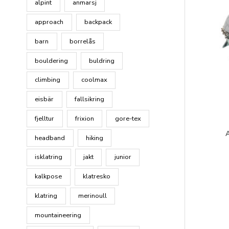
alpint
anmarsj
approach
backpack
barn
borrelås
bouldering
buldring
climbing
coolmax
eisbär
fallsikring
fjelltur
frixion
gore-tex
A
headband
hiking
isklatring
jakt
junior
kalkpose
klatresko
klatring
merinoull
mountaineering