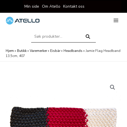
Hopp
Min side
Om Atello
Kontakt oss
rett
til
innholdet
eksler
Main
Menu
Søk
eksler
etter:
Søk
Hjem
»
Butikk
»
Varemerker
»
Eisbär
»
Headbands
»
Jamie Flag Headband
13,5cm, 407
eksler
eksler