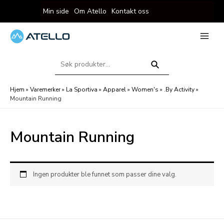
Hopp
Min side
Om Atello
Kontakt oss
rett
til
innholdet
eksler
Main
Menu
Søk
eksler
etter:
Søk
Hjem
»
Varemerker
»
La Sportiva
»
Apparel
»
Women's
»
.By Activity
»
Mountain Running
Mountain Running
Ingen produkter ble funnet som passer dine valg.
eksler
eksler