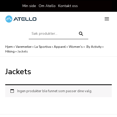
Hopp
Min side
Om Atello
Kontakt oss
rett
til
innholdet
eksler
Main
Menu
Søk
eksler
etter:
Søk
Hjem
»
Varemerker
»
La Sportiva
»
Apparel
»
Women's
»
.By Activity
»
Hiking
»
Jackets
Jackets
Ingen produkter ble funnet som passer dine valg.
eksler
eksler