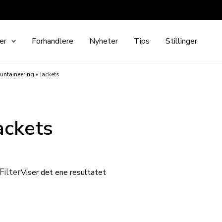
er
Forhandlere
Nyheter
Tips
Stillinger
untaineering
»
Jackets
ackets
Filter
Viser det ene resultatet