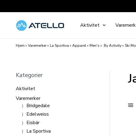
Hopp
rett
til
Aktivitet
Varemerk
innholdet
Hjem
»
Varemerker
»
La Sportiva
»
Apparel
»
Men's
»
.By Activity
»
Ski Mo
J
Kategorier
Aktivitet
Varemerker
Bridgedale
Edelweiss
Eisbär
La Sportiva