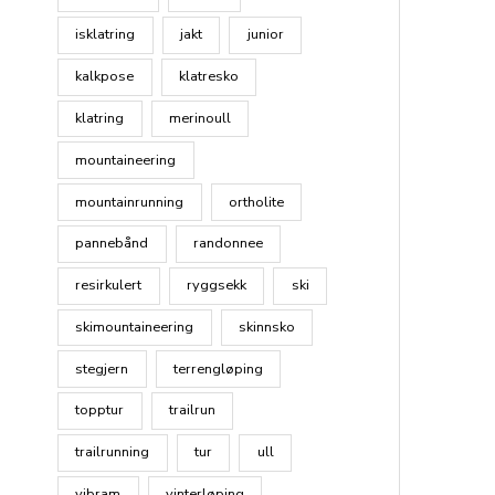
isklatring
jakt
junior
kalkpose
klatresko
klatring
merinoull
mountaineering
mountainrunning
ortholite
pannebånd
randonnee
resirkulert
ryggsekk
ski
skimountaineering
skinnsko
stegjern
terrengløping
topptur
trailrun
trailrunning
tur
ull
vibram
vinterløping