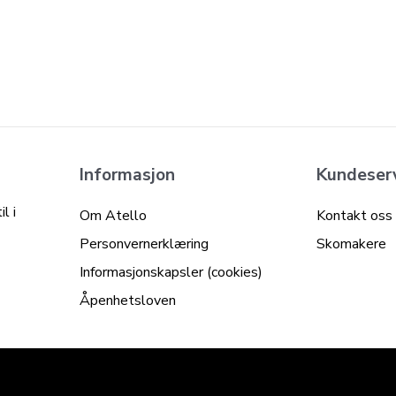
Informasjon
Kundeser
l i
Om Atello
Kontakt oss
Personvernerklæring
Skomakere
Informasjonskapsler (cookies)
Åpenhetsloven