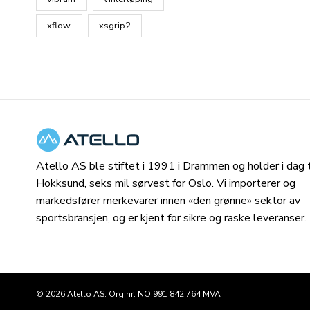
xflow
xsgrip2
Atello AS ble stiftet i 1991 i Drammen og holder i dag ti
Hokksund, seks mil sørvest for Oslo. Vi importerer og
markedsfører merkevarer innen «den grønne» sektor av
sportsbransjen, og er kjent for sikre og raske leveranser.
© 2026 Atello AS. Org.nr. NO 991 842 764 MVA