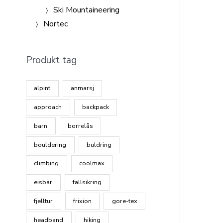
Ski Mountaineering
Nortec
Produkt tag
alpint
anmarsj
approach
backpack
barn
borrelås
bouldering
buldring
climbing
coolmax
eisbär
fallsikring
fjelltur
frixion
gore-tex
headband
hiking