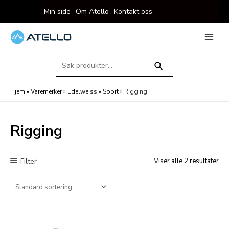
Hopp
Min side
Om Atello
Kontakt oss
rett
til
innholdet
eksler
Main
Menu
Søk
eksler
etter:
Søk
Hjem
»
Varemerker
»
Edelweiss
»
Sport
»
Rigging
Rigging
Filter
Viser alle 2 resultater
eksler
eksler