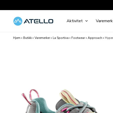
Hopp
rett
til
Aktivitet
Varemerk
innholdet
Hjem
»
Butikk
»
Varemerker
»
La Sportiva
»
Footwear
»
Approach
»
Hyper