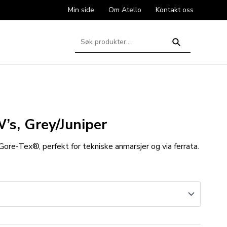
Min side
Om Atello
Kontakt oss
Søk
etter:
Søk
s, Grey/Juniper
ore-Tex®, perfekt for tekniske anmarsjer og via ferrata.