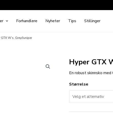
er
Forhandlere
Nyheter
Tips
Stillinger
 GTX W’s, Grey/Juniper
Hyper GTX W’
En robust skinnsko med G
Størrelse