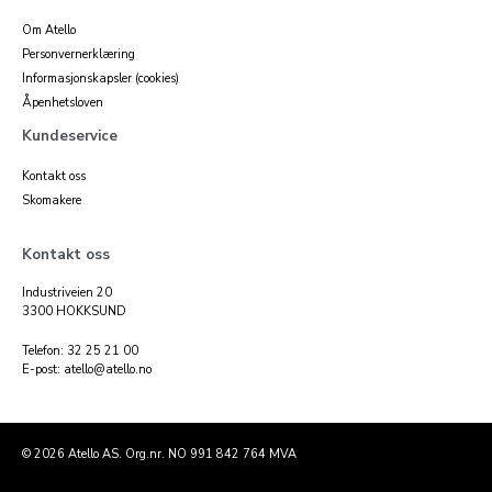
Om Atello
Personvernerklæring
Informasjonskapsler (cookies)
Åpenhetsloven
Kundeservice
Kontakt oss
Skomakere
Kontakt oss
Industriveien 20
3300 HOKKSUND
Telefon: 32 25 21 00
E-post: atello@atello.no
© 2026 Atello AS. Org.nr. NO 991 842 764 MVA