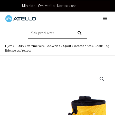
Hopp
Min side
Om Atello
Kontakt oss
rett
til
innholdet
eksler
Main
Menu
Søk
eksler
etter:
Søk
Hjem
»
Butikk
»
Varemerker
»
Edelweiss
»
Sport
»
Accessories
»
Chalk Bag
Edelweiss, Yellow
eksler
eksler