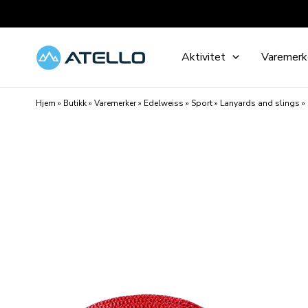
Hopp
rett
til
Aktivitet
Varemerk
innholdet
Hjem
»
Butikk
»
Varemerker
»
Edelweiss
»
Sport
»
Lanyards and slings
»