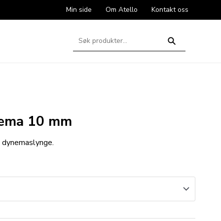
Min side
Om Atello
Kontakt oss
Søk
etter:
Søk
eema 10 mm
 dynemaslynge.