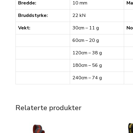
Bredde:
10 mm
Ma
Bruddstyrke:
22 kN
Vekt:
30cm – 11 g
No
60cm – 20 g
120cm – 38 g
180cm – 56 g
240cm – 74 g
Relaterte produkter