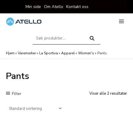
Hopp
Min side
Om Atello
Kontakt oss
rett
til
innholdet
eksler
Main
Menu
Søk
eksler
etter:
Søk
Hjem
»
Varemerker
»
La Sportiva
»
Apparel
»
Women's
»
Pants
Pants
Filter
Viser alle 2 resultater
eksler
eksler