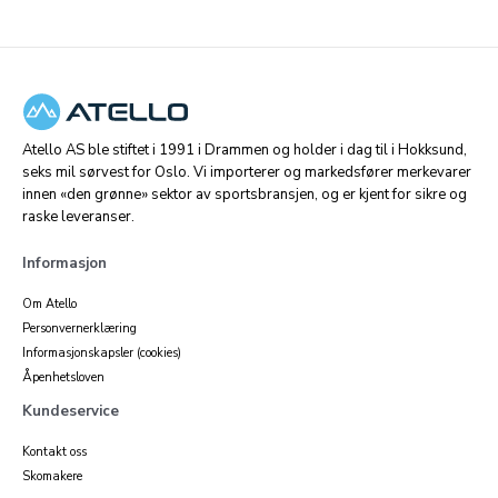
Atello AS ble stiftet i 1991 i Drammen og holder i dag til i Hokksund,
seks mil sørvest for Oslo. Vi importerer og markedsfører merkevarer
innen «den grønne» sektor av sportsbransjen, og er kjent for sikre og
raske leveranser.
Informasjon
Om Atello
Personvernerklæring
Informasjonskapsler (cookies)
Åpenhetsloven
Kundeservice
Kontakt oss
Skomakere