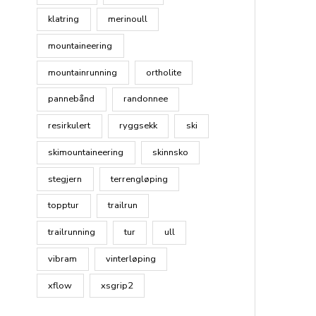
klatring
merinoull
mountaineering
mountainrunning
ortholite
pannebånd
randonnee
resirkulert
ryggsekk
ski
skimountaineering
skinnsko
stegjern
terrengløping
topptur
trailrun
trailrunning
tur
ull
vibram
vinterløping
xflow
xsgrip2