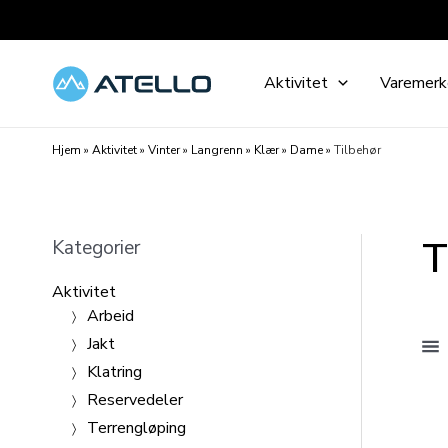
Hopp
rett
til
Aktivitet
Varemerk
innholdet
Hjem
»
Aktivitet
»
Vinter
»
Langrenn
»
Klær
»
Dame
»
Tilbehør
T
Kategorier
Aktivitet
Arbeid
Jakt
Klatring
Reservedeler
Terrengløping