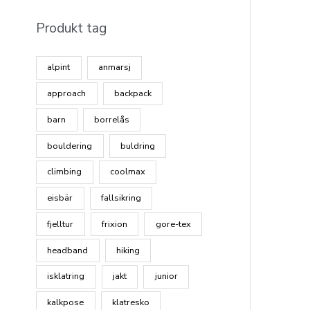
Produkt tag
alpint
anmarsj
approach
backpack
barn
borrelås
bouldering
buldring
climbing
coolmax
eisbär
fallsikring
fjelltur
frixion
gore-tex
headband
hiking
isklatring
jakt
junior
kalkpose
klatresko