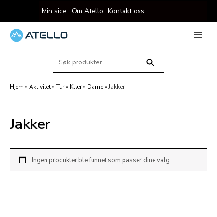
Hopp
Min side
Om Atello
Kontakt oss
rett
til
innholdet
eksler
Main
Menu
Søk
eksler
etter:
Søk
Hjem
»
Aktivitet
»
Tur
»
Klær
»
Dame
»
Jakker
Jakker
Ingen produkter ble funnet som passer dine valg.
eksler
eksler