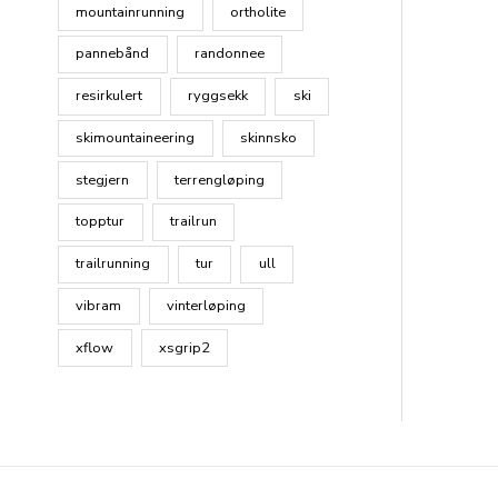
mountainrunning
ortholite
pannebånd
randonnee
resirkulert
ryggsekk
ski
skimountaineering
skinnsko
stegjern
terrengløping
topptur
trailrun
trailrunning
tur
ull
vibram
vinterløping
xflow
xsgrip2