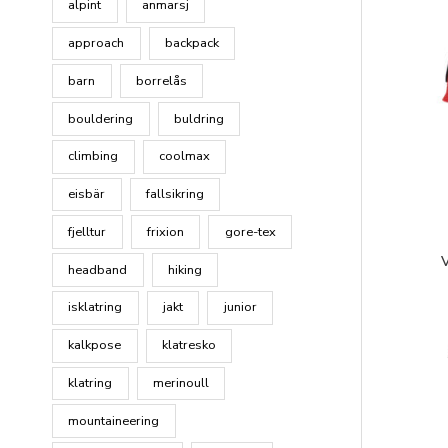
alpint
anmarsj
approach
backpack
barn
borrelås
bouldering
buldring
climbing
coolmax
eisbär
fallsikring
fjelltur
frixion
gore-tex
V
headband
hiking
isklatring
jakt
junior
kalkpose
klatresko
klatring
merinoull
mountaineering