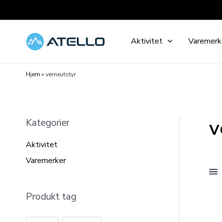
Hopp
rett
til
Aktivitet
Varemerk
innholdet
Hjem
»
verneutstyr
v
Kategorier
Aktivitet
Varemerker
Produkt tag