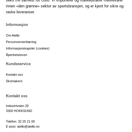
seks mil sørvest for Oslo. Vi importerer og markedsfører merkevarer
innen «den grønne» sektor av sportsbransjen, og er kjent for sikre og
raske leveranser.
Informasjon
Om Atello
Personvernerklæring
Informasjonskapsler (cookies)
Åpenhetsloven
Kundeservice
Kontakt oss
Skomakere
Kontakt oss
Industriveien 20
3300 HOKKSUND
Telefon: 32 25 21 00
E-post: atello@atello.no