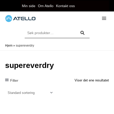
Hopp
Min side
Om Atello
Kontakt oss
rett
til
innholdet
eksler
Main
Menu
Søk
eksler
etter:
Søk
Hjem
»
supereverdry
supereverdry
Filter
Viser det ene resultatet
eksler
eksler