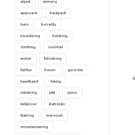
alpint
anmarsj
approach
backpack
barn
borrelås
bouldering
buldring
climbing
coolmax
eisbär
fallsikring
fjelltur
frixion
gore-tex
R
headband
hiking
isklatring
jakt
junior
kalkpose
klatresko
klatring
merinoull
mountaineering