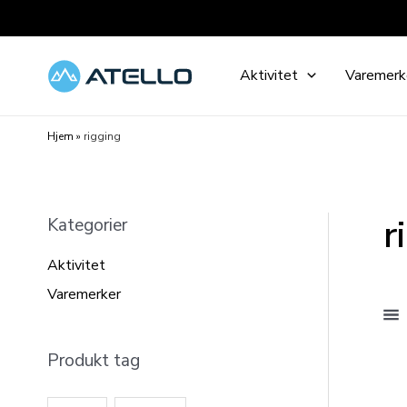
Hopp
rett
til
Aktivitet
Varemerk
innholdet
Hjem
»
rigging
r
Kategorier
Aktivitet
Varemerker
Produkt tag