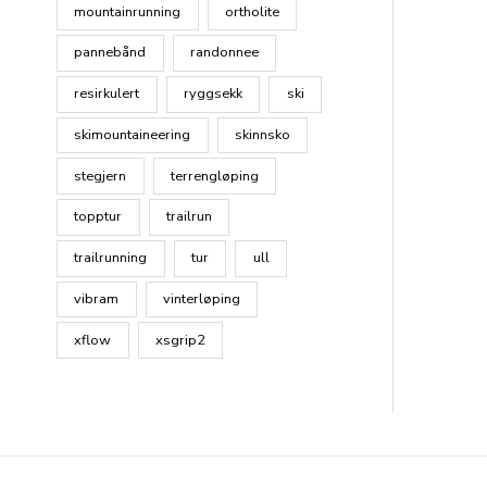
mountainrunning
ortholite
pannebånd
randonnee
resirkulert
ryggsekk
ski
skimountaineering
skinnsko
stegjern
terrengløping
topptur
trailrun
trailrunning
tur
ull
vibram
vinterløping
xflow
xsgrip2