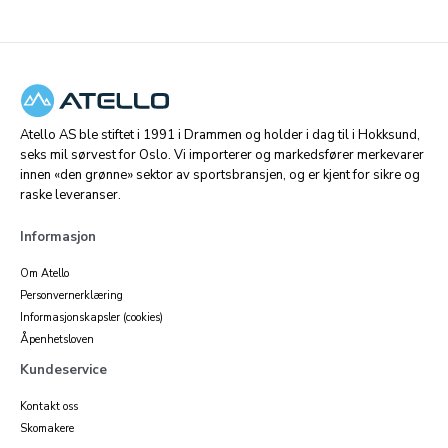
Atello AS ble stiftet i 1991 i Drammen og holder i dag til i Hokksund,
seks mil sørvest for Oslo. Vi importerer og markedsfører merkevarer
innen «den grønne» sektor av sportsbransjen, og er kjent for sikre og
raske leveranser.
Informasjon
Om Atello
Personvernerklæring
Informasjonskapsler (cookies)
Åpenhetsloven
Kundeservice
Kontakt oss
Skomakere