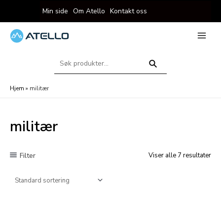
Hopp
Min side
Om Atello
Kontakt oss
rett
til
innholdet
eksler
Main
Menu
Søk
eksler
etter:
Søk
Hjem
»
militær
militær
Filter
Viser alle 7 resultater
eksler
eksler