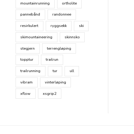
mountainrunning
ortholite
pannebånd
randonnee
resirkulert
ryggsekk
ski
skimountaineering
skinnsko
stegjern
terrengløping
topptur
trailrun
trailrunning
tur
ull
vibram
vinterløping
xflow
xsgrip2