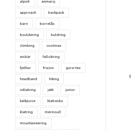
alpint
anmarsj
approach
backpack
barn
borrelås
bouldering
buldring
climbing
coolmax
eisbär
fallsikring
fjelltur
frixion
gore-tex
S
headband
hiking
isklatring
jakt
junior
kalkpose
klatresko
klatring
merinoull
mountaineering