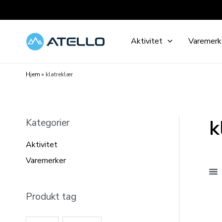
Hopp
rett
til
Aktivitet
Varemerk
innholdet
Hjem
»
klatreklær
k
Kategorier
Aktivitet
Varemerker
Produkt tag