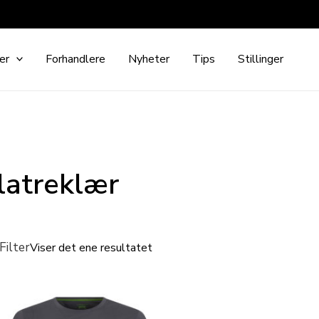
er
Forhandlere
Nyheter
Tips
Stillinger
latreklær
Filter
Viser det ene resultatet