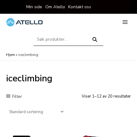
Hopp
Min side
Om Atello
Kontakt oss
rett
til
innholdet
eksler
Main
Menu
Søk
eksler
etter:
Søk
Hjem
»
iceclimbing
iceclimbing
Filter
Viser 1–12 av 20 resultater
eksler
eksler