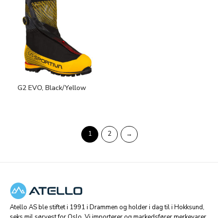
G2 EVO, Black/Yellow
1
2
→
Atello AS ble stiftet i 1991 i Drammen og holder i dag til i Hokksund,
seks mil sørvest for Oslo. Vi importerer og markedsfører merkevarer