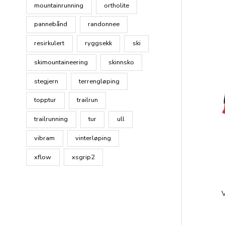
mountainrunning
ortholite
pannebånd
randonnee
resirkulert
ryggsekk
ski
skimountaineering
skinnsko
stegjern
terrengløping
topptur
trailrun
trailrunning
tur
ull
vibram
vinterløping
xflow
xsgrip2
V