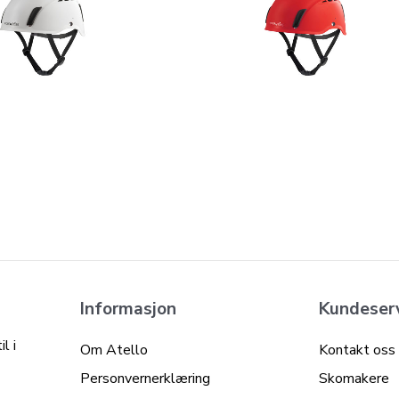
Informasjon
Kundeser
l i
Om Atello
Kontakt oss
Personvernerklæring
Skomakere