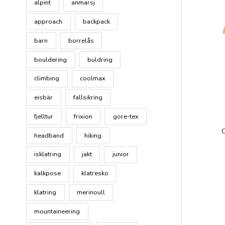
alpint
anmarsj
approach
backpack
barn
borrelås
bouldering
buldring
climbing
coolmax
eisbär
fallsikring
fjelltur
frixion
gore-tex
headband
hiking
isklatring
jakt
junior
kalkpose
klatresko
klatring
merinoull
mountaineering