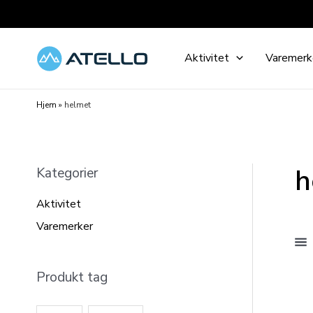
Hopp
rett
til
Aktivitet
Varemerk
innholdet
Hjem
»
helmet
h
Kategorier
Aktivitet
Varemerker
Produkt tag