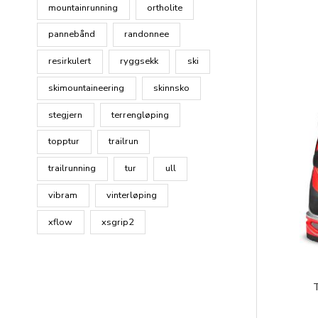
mountainrunning
ortholite
pannebånd
randonnee
resirkulert
ryggsekk
ski
skimountaineering
skinnsko
stegjern
terrengløping
topptur
trailrun
trailrunning
tur
ull
vibram
vinterløping
xflow
xsgrip2