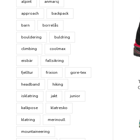
alpint
anmarsj
approach
backpack
barn
borrelås
bouldering
buldring
climbing
coolmax
eisbär
fallsikring
fjelltur
frixion
gore-tex
headband
hiking
isklatring
jakt
junior
kalkpose
klatresko
klatring
merinoull
mountaineering