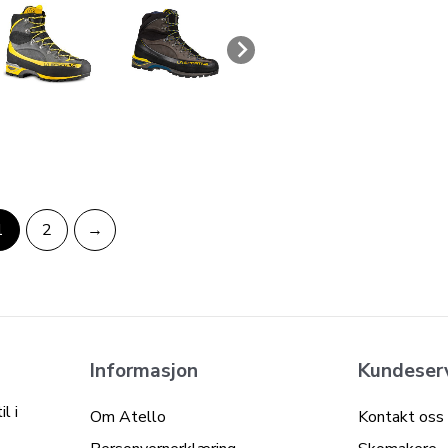
1
2
→
Informasjon
Kundeser
l i
Om Atello
Kontakt oss