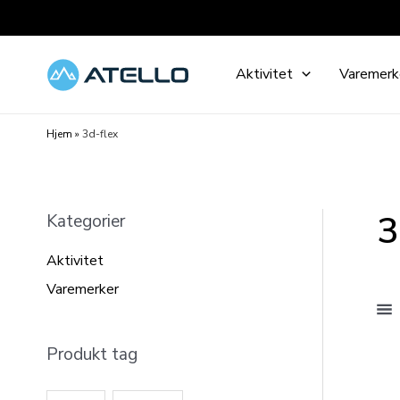
Hopp
rett
til
Aktivitet
Varemerk
innholdet
Hjem
»
3d-flex
3
Kategorier
Aktivitet
Varemerker
Produkt tag