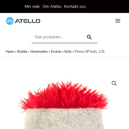
Hopp
Min side
Om Atello
Kontakt oss
rett
til
innholdet
eksler
Main
Menu
Søk
eksler
etter:
Søk
Hjem
»
Butikk
»
Varemerker
»
Eisbär
»
Kids
»
Penny SP kids, 131
eksler
eksler