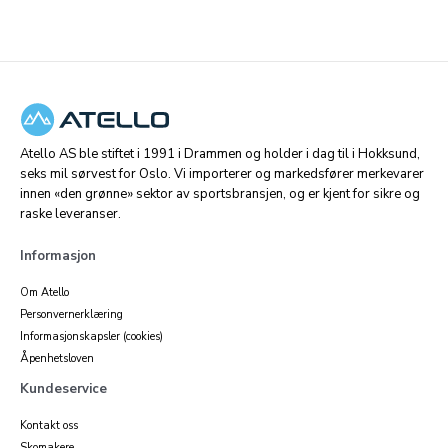
Atello AS ble stiftet i 1991 i Drammen og holder i dag til i Hokksund,
seks mil sørvest for Oslo. Vi importerer og markedsfører merkevarer
innen «den grønne» sektor av sportsbransjen, og er kjent for sikre og
raske leveranser.
Informasjon
Om Atello
Personvernerklæring
Informasjonskapsler (cookies)
Åpenhetsloven
Kundeservice
Kontakt oss
Skomakere