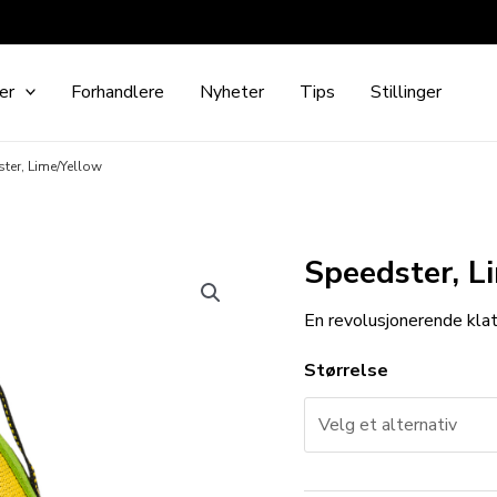
er
Forhandlere
Nyheter
Tips
Stillinger
ter, Lime/Yellow
Speedster, L
En revolusjonerende klatr
Størrelse