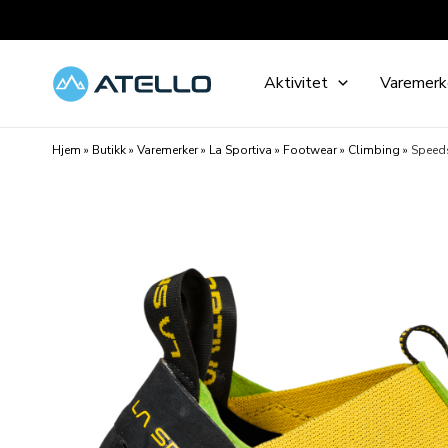
Hopp
rett
til
Aktivitet
Varemerk
innholdet
Hjem
»
Butikk
»
Varemerker
»
La Sportiva
»
Footwear
»
Climbing
»
Speeds