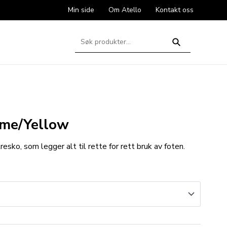
Min side
Om Atello
Kontakt oss
Søk
etter:
Søk
ime/Yellow
esko, som legger alt til rette for rett bruk av foten.