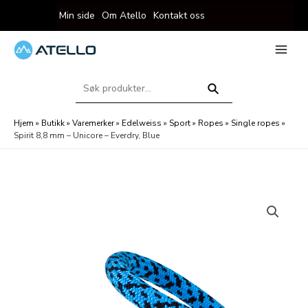
Hopp
Min side
Om Atello
Kontakt oss
rett
til
innholdet
eksler
Main
Menu
Søk
eksler
etter:
Søk
Hjem
»
Butikk
»
Varemerker
»
Edelweiss
»
Sport
»
Ropes
»
Single ropes
»
Spirit 8,8 mm – Unicore – Everdry, Blue
eksler
eksler