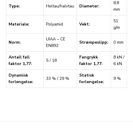
8,8
Type:
Heltau/halvtau
Diameter:
mm
51
Materiale:
Polyamid
Vekt:
g/m
UIAA – CE
Norm:
Strømpeslipp:
0 mm
EN892
Antall fall
Fangrykk
8 kN /
5 / 18
faktor 1,77:
faktor 1,77:
6 kN
Dynamisk
Statisk
33 % / 29 %
9 %
forlengelse:
forlengelse: