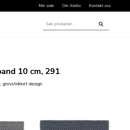
Min side
Om Atello
Kontakt oss
Søk
etter:
Søk
band 10 cm, 291
t, grovstrikket design.