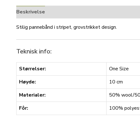
Beskrivelse
Tilleggsinformasjon
Stilig pannebånd i stripet, grovstrikket design.
Teknisk info:
Størrelser:
One Size
Høyde:
10 cm
Materialer:
50% wool/50%
Fôr:
100% polyest