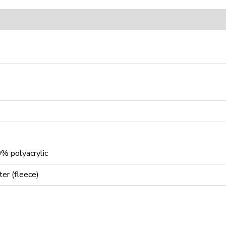
 polyacrylic
er (fleece)