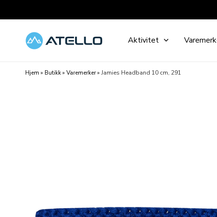
Hopp
rett
til
Aktivitet
Varemerk
innholdet
Hjem
»
Butikk
»
Varemerker
»
Jamies Headband 10 cm, 291