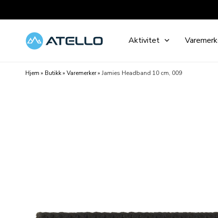
Hopp
rett
til
Aktivitet
Varemerk
innholdet
Hjem
»
Butikk
»
Varemerker
»
Jamies Headband 10 cm, 009