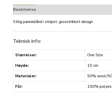
Beskrivelse
Tilleggsinformasjon
Stilig pannebånd i stripet, grovstrikket design.
Teknisk info:
Størrelser:
One Size
Høyde:
10 cm
Materialer:
50% wool/50%
Fôr:
100% polyest