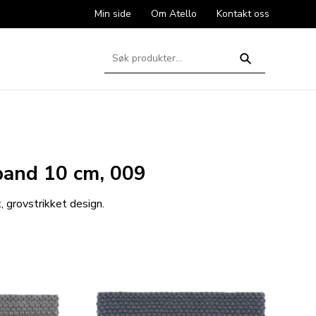
Min side
Om Atello
Kontakt oss
Søk
etter:
Søk
band 10 cm, 009
t, grovstrikket design.