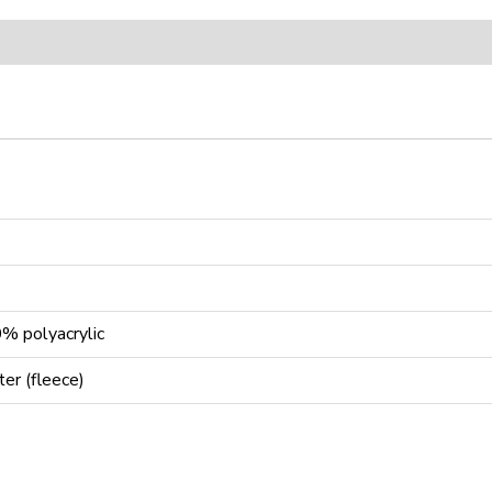
 polyacrylic
er (fleece)