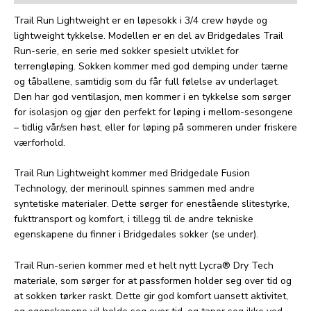
Trail Run Lightweight er en løpesokk i 3/4 crew høyde og
lightweight tykkelse. Modellen er en del av Bridgedales Trail
Run-serie, en serie med sokker spesielt utviklet for
terrengløping. Sokken kommer med god demping under tærne
og tåballene, samtidig som du får full følelse av underlaget.
Den har god ventilasjon, men kommer i en tykkelse som sørger
for isolasjon og gjør den perfekt for løping i mellom-sesongene
– tidlig vår/sen høst, eller for løping på sommeren under friskere
værforhold.
Trail Run Lightweight kommer med Bridgedale Fusion
Technology, der merinoull spinnes sammen med andre
syntetiske materialer. Dette sørger for enestående slitestyrke,
fukttransport og komfort, i tillegg til de andre tekniske
egenskapene du finner i Bridgedales sokker (se under).
Trail Run-serien kommer med et helt nytt Lycra® Dry Tech
materiale, som sørger for at passformen holder seg over tid og
at sokken tørker raskt. Dette gir god komfort uansett aktivitet,