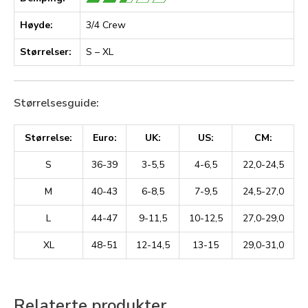
Høyde:
3/4 Crew
Størrelser:
S – XL
Størrelsesguide:
Størrelse:
Euro:
UK:
US:
CM:
S
36-39
3-5,5
4-6,5
22,0-24,5
M
40-43
6-8,5
7-9,5
24,5-27,0
L
44-47
9-11,5
10-12,5
27,0-29,0
XL
48-51
12-14,5
13-15
29,0-31,0
Relaterte produkter