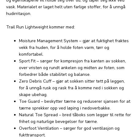
og egenskapene vil holde seg over tid, og taper seg ikke ved
vask. Materialet er laget helt uten farlige stoffer, for å unngå
hudirritasjon.
Trail Run Lightweight kommer med:
Moisture Management System – gjør at fuktighet fraktes
vekk fra huden, for å holde foten varm, tørr og
komfortabel.
Sport Fit – sørger for kompresjon fra kanten av sokken,
over vristen og rundt ankelen og midten av foten, som
forbedrer både stabilitet og balanse.
Zero Debris Cuff – gjør at sokken sitter tett på leggen,
for å unngå rusk og rask fra å komme ned i sokken og
skape ubehag.
Toe Guard – beskytter tærne og reduserer sjansen for at
tærne sprekker opp ved løping i nedoverbakke.
Natural Toe Spread – bred tåboks som legger til rette for
frihet og naturlige bevegelser for tærne.
Overfoot Ventilation – sørger for god ventilasjon og
fukttransport.