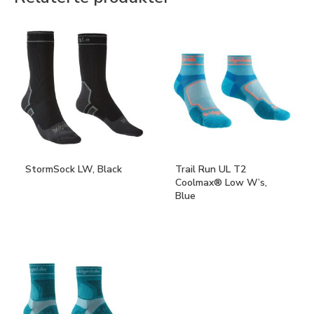
StormSock LW, Black
Trail Run UL T2
Coolmax® Low W’s,
Blue