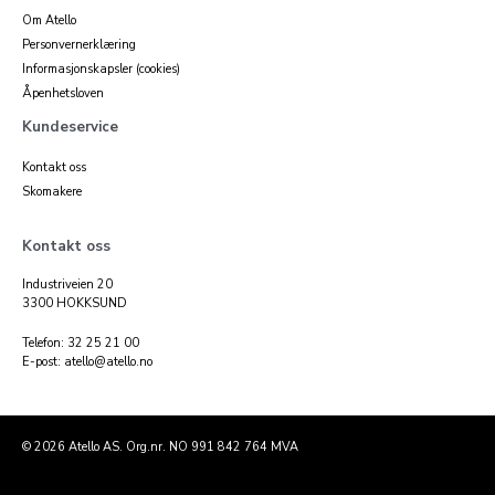
Om Atello
Personvernerklæring
Informasjonskapsler (cookies)
Åpenhetsloven
Kundeservice
Kontakt oss
Skomakere
Kontakt oss
Industriveien 20
3300 HOKKSUND
Telefon: 32 25 21 00
E-post: atello@atello.no
© 2026 Atello AS. Org.nr. NO 991 842 764 MVA