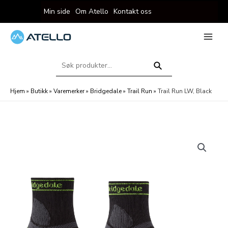
Hopp
Min side
Om Atello
Kontakt oss
rett
til
innholdet
eksler
Main
Menu
Søk
eksler
etter:
Søk
Hjem
»
Butikk
»
Varemerker
»
Bridgedale
»
Trail Run
»
Trail Run LW, Black
eksler
eksler