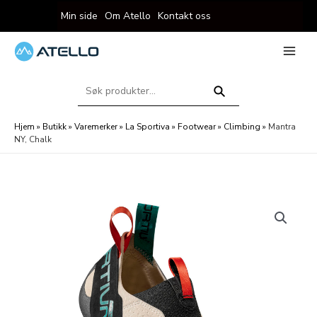
Hopp
Min side
Om Atello
Kontakt oss
rett
til
innholdet
eksler
Main
Menu
Søk
eksler
etter:
Søk
Hjem
»
Butikk
»
Varemerker
»
La Sportiva
»
Footwear
»
Climbing
»
Mantra
NY, Chalk
eksler
eksler