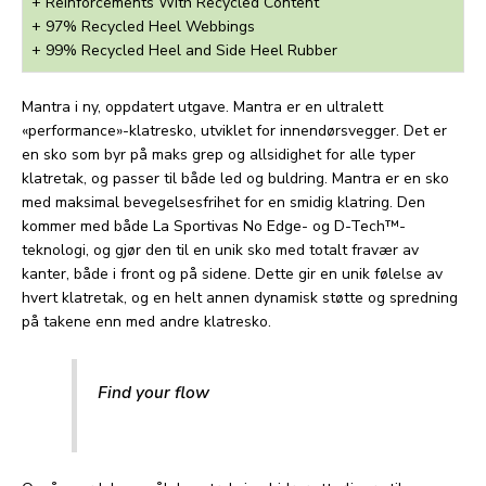
+ Reinforcements With Recycled Content
+ 97% Recycled Heel Webbings
+ 99% Recycled Heel and Side Heel Rubber
Mantra i ny, oppdatert utgave. Mantra er en ultralett
«performance»-klatresko, utviklet for innendørsvegger. Det er
en sko som byr på maks grep og allsidighet for alle typer
klatretak, og passer til både led og buldring. Mantra er en sko
med maksimal bevegelsesfrihet for en smidig klatring. Den
kommer med både La Sportivas No Edge- og D-Tech™-
teknologi, og gjør den til en unik sko med totalt fravær av
kanter, både i front og på sidene. Dette gir en unik følelse av
hvert klatretak, og en helt annen dynamisk støtte og spredning
på takene enn med andre klatresko.
Find your flow