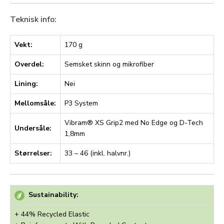
Teknisk info:
Vekt:
170 g
Overdel:
Semsket skinn og mikrofiber
Lining:
Nei
Mellomsåle:
P3 System
Vibram® XS Grip2 med No Edge og D-Tech
Undersåle:
1,8mm
Størrelser:
33 – 46 (inkl. halvnr.)
Sustainability:
+ 44% Recycled Elastic