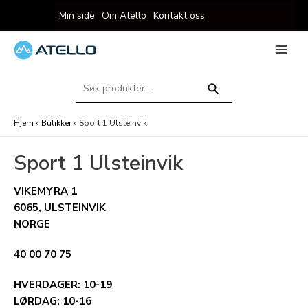
Hopp
Min side
Om Atello
Kontakt oss
rett
til
innholdet
eksler
Main
Menu
Søk
eksler
etter:
Søk
Hjem
»
Butikker
»
Sport 1 Ulsteinvik
Sport 1 Ulsteinvik
VIKEMYRA 1
6065
ULSTEINVIK
NORGE
eksler
40 00 70 75
eksler
HVERDAGER
10-19
LØRDAG
10-16