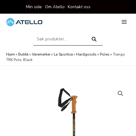
Hopp
Min side
Om Atello
Kontakt oss
rett
til
innholdet
eksler
Main
Menu
Søk
eksler
etter:
Søk
Hjem
»
Butikk
»
Varemerker
»
La Sportiva
»
Hardgoods
»
Poles
»
Trango
TRK Pole, Black
eksler
eksler