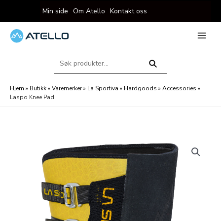
Hopp
Min side
Om Atello
Kontakt oss
rett
til
innholdet
eksler
Main
Menu
Søk
eksler
etter:
Søk
Hjem
»
Butikk
»
Varemerker
»
La Sportiva
»
Hardgoods
»
Accessories
»
Laspo Knee Pad
eksler
eksler