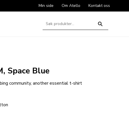
Min side
Om Atello
Kontakt oss
Søk
etter:
Søk
M, Space Blue
bing community, another essential t-shirt
tton