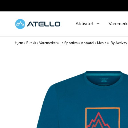
Hopp
rett
til
Aktivitet
Varemerk
innholdet
Hjem
»
Butikk
»
Varemerker
»
La Sportiva
»
Apparel
»
Men's
»
.By Activity