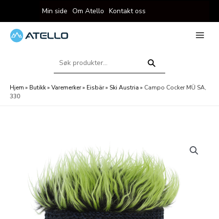
Hopp
Min side
Om Atello
Kontakt oss
rett
til
innholdet
eksler
Main
Menu
Søk
eksler
etter:
Søk
Hjem
»
Butikk
»
Varemerker
»
Eisbär
»
Ski Austria
»
Campo Cocker MÜ SA,
330
eksler
eksler