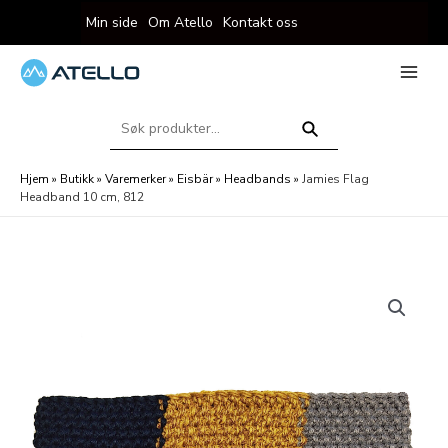
Hopp
Min side
Om Atello
Kontakt oss
rett
til
innholdet
eksler
Main
Menu
Søk
eksler
etter:
Søk
Hjem
»
Butikk
»
Varemerker
»
Eisbär
»
Headbands
»
Jamies Flag
Headband 10 cm, 812
eksler
eksler