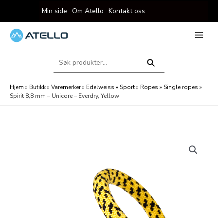
Hopp
Min side
Om Atello
Kontakt oss
rett
til
innholdet
eksler
Main
Menu
Søk
eksler
etter:
Søk
Hjem
»
Butikk
»
Varemerker
»
Edelweiss
»
Sport
»
Ropes
»
Single ropes
»
Spirit 8,8 mm – Unicore – Everdry, Yellow
eksler
eksler