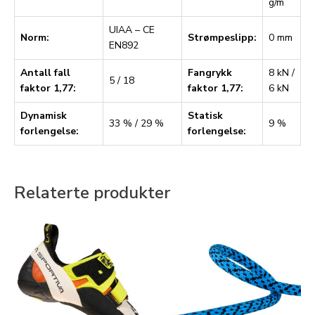
g/m
UIAA – CE
Norm:
Strømpeslipp:
0 mm
EN892
Antall fall
Fangrykk
8 kN /
5 / 18
faktor 1,77:
faktor 1,77:
6 kN
Dynamisk
Statisk
33 % / 29 %
9 %
forlengelse:
forlengelse:
Relaterte produkter