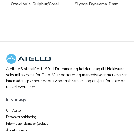
Otaki W’s, Sulphur/Coral
Slynge Dyneema 7 mm
Atello AS ble stiftet i 1991 i Drammen og holder i dag til i Hokksund,
seks mil sørvest for Oslo. Vi importerer og markedsfører merkevarer
innen «den grønne» sektor av sportsbransjen, og er kjent for sikre og
raske leveranser.
Informasjon
Om Atello
Personvernerklæring
Informasjonskapsler (cookies)
Åpenhetsloven