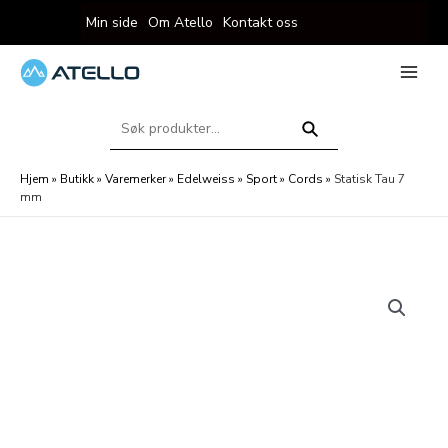
Hopp
Min side
Om Atello
Kontakt oss
rett
til
innholdet
eksler
Main
Menu
Søk
eksler
etter:
Søk
Hjem
»
Butikk
»
Varemerker
»
Edelweiss
»
Sport
»
Cords
»
Statisk Tau 7
mm
eksler
eksler