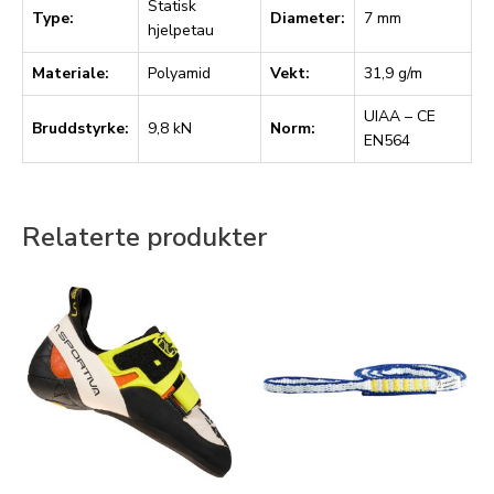
Statisk
Type:
Diameter:
7 mm
hjelpetau
Materiale:
Polyamid
Vekt:
31,9 g/m
UIAA – CE
Bruddstyrke:
9,8 kN
Norm:
EN564
Relaterte produkter