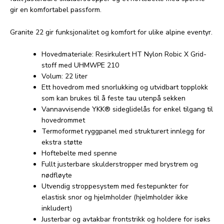
gir en komfortabel passform.
Granite 22 gir funksjonalitet og komfort for ulike alpine eventyr.
Hovedmateriale: Resirkulert HT Nylon Robic X Grid-
stoff med UHMWPE 210
Volum: 22 liter
Ett hovedrom med snorlukking og utvidbart topplokk
som kan brukes til å feste tau utenpå sekken
Vannavvisende YKK® sideglidelås for enkel tilgang til
hovedrommet
Termoformet ryggpanel med strukturert innlegg for
ekstra støtte
Hoftebelte med spenne
Fullt justerbare skulderstropper med brystrem og
nødfløyte
Utvendig stroppesystem med festepunkter for
elastisk snor og hjelmholder (hjelmholder ikke
inkludert)
Justerbar og avtakbar frontstrikk og holdere for isøks