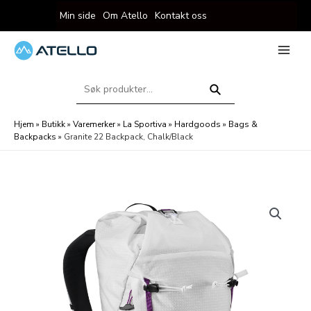
Hopp
Min side
Om Atello
Kontakt oss
rett
til
innholdet
eksler
Main
Menu
Søk
eksler
etter:
Søk
Hjem
»
Butikk
»
Varemerker
»
La Sportiva
»
Hardgoods
»
Bags &
Backpacks
»
Granite 22 Backpack, Chalk/Black
eksler
eksler