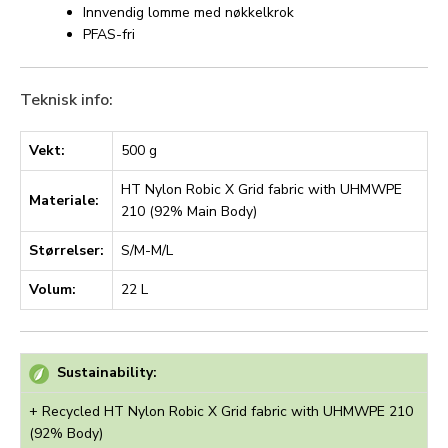
Innvendig lomme med nøkkelkrok
PFAS-fri
Teknisk info:
Vekt:
500 g
HT Nylon Robic X Grid fabric with UHMWPE
Materiale:
210 (92% Main Body)
Størrelser:
S/M-M/L
Volum:
22 L
Sustainability:
+ Recycled HT Nylon Robic X Grid fabric with UHMWPE 210
(92% Body)