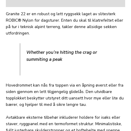
Tilleggsinformasjon
Granite 22 er en robust og lett ryggsekk laget av slitesterk
ROBIC® Nylon for dagsturer. Enten du skal til klatrefeltet eller
på tur i teknisk alpint terreng, takler denne allsidige sekken
utfordringen.
Whether you’re hitting the crag or
summiting a peak
Hovedrommet kan nås fra toppen via en åpning øverst eller fra
siden gjennom en lett tilgjengelig glidelås. Den utvidbare
topplokket beskytter utstyret ditt uansett hvor mye eller lite du
bærer, og hjelper til med å sikre lengre tau.
Avtakbare eksterne tilbehør inkluderer holdere for isøks eller
staver, ryggpanel med en termoformet struktur. Minimalistiske,
fullt justerbare skulderstropper og et hoftebelte med spenne