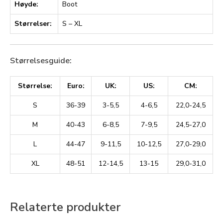
Høyde:
Boot
Størrelser:
S – XL
Størrelsesguide:
Størrelse:
Euro:
UK:
US:
CM:
S
36-39
3-5,5
4-6,5
22,0-24,5
M
40-43
6-8,5
7-9,5
24,5-27,0
L
44-47
9-11,5
10-12,5
27,0-29,0
XL
48-51
12-14,5
13-15
29,0-31,0
Relaterte produkter