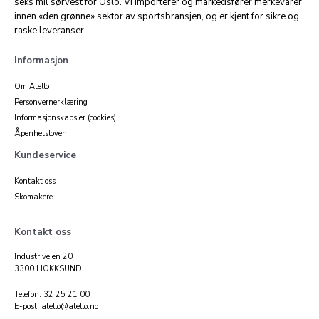
seks mil sørvest for Oslo. Vi importerer og markedsfører merkevarer
innen «den grønne» sektor av sportsbransjen, og er kjent for sikre og
raske leveranser.
Informasjon
Om Atello
Personvernerklæring
Informasjonskapsler (cookies)
Åpenhetsloven
Kundeservice
Kontakt oss
Skomakere
Kontakt oss
Industriveien 20
3300 HOKKSUND
Telefon: 32 25 21 00
E-post: atello@atello.no