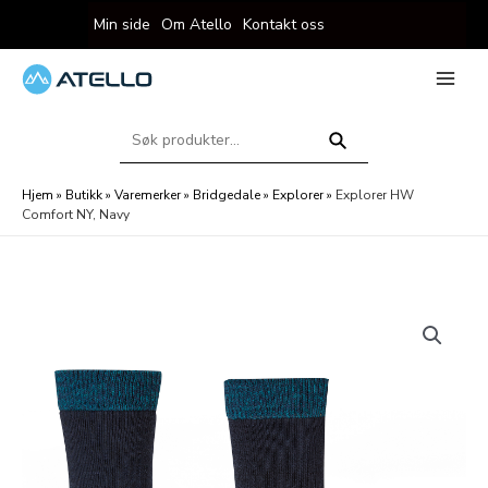
Hopp
Min side
Om Atello
Kontakt oss
rett
til
innholdet
eksler
Main
Menu
Søk
eksler
etter:
Søk
Hjem
»
Butikk
»
Varemerker
»
Bridgedale
»
Explorer
»
Explorer HW
Comfort NY, Navy
eksler
eksler