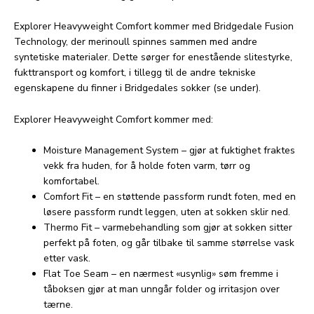
Explorer Heavyweight Comfort kommer med Bridgedale Fusion
Technology, der merinoull spinnes sammen med andre
syntetiske materialer. Dette sørger for enestående slitestyrke,
fukttransport og komfort, i tillegg til de andre tekniske
egenskapene du finner i Bridgedales sokker (se under).
Explorer Heavyweight Comfort kommer med:
Moisture Management System – gjør at fuktighet fraktes
vekk fra huden, for å holde foten varm, tørr og
komfortabel.
Comfort Fit – en støttende passform rundt foten, med en
løsere passform rundt leggen, uten at sokken sklir ned.
Thermo Fit – varmebehandling som gjør at sokken sitter
perfekt på foten, og går tilbake til samme størrelse vask
etter vask.
Flat Toe Seam – en nærmest «usynlig» søm fremme i
tåboksen gjør at man unngår folder og irritasjon over
tærne.